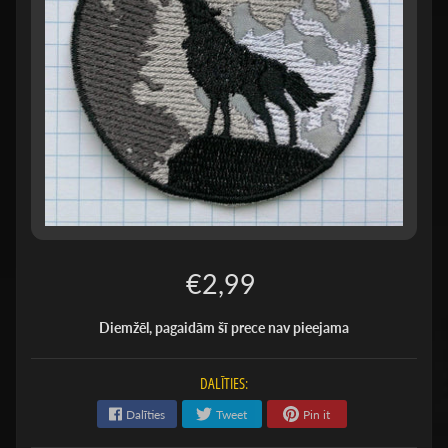
€2,99
Diemžēl, pagaidām šī prece nav pieejama
DALĪTIES:
Dalīties
Tweet
Pin it