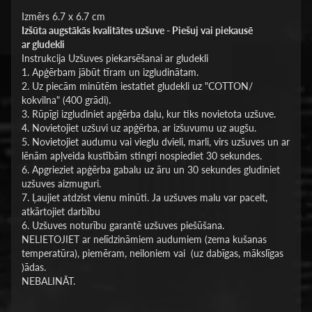
Izmērs 6.7 x 6.7 cm
Izšūta augstākās kvalitātes uzšuve - Piešuj vai piekausē
ar
gludekli
Instrukcija Uzšuves piekarsēšanai ar gludekli
1. Apģērbam jābūt tīram un izgludinātam.
2. Uz piecām minūtēm iestatiet gludekli uz "COTTON/
kokvilna" (400 grādi).
3. Rūpīgi izgludiniet apģērba daļu, kur tiks novietota uzšuve.
4. Novietojiet uzšuvi uz apģērba, ar izšuvumu uz augšu.
5. Novietojiet audumu vai vieglu dvieli, marli, virs uzšuves un ar
lēnām apļveida kustībām stingri nospiediet 30 sekundes.
6. Apgrieziet apģērba gabalu uz āru un 30 sekundes gludiniet
uzšuves aizmuguri.
7. Ļaujiet atdzist vienu minūti. Ja uzšuves malu var pacelt,
atkārtojiet darbību
6. Uzšuves noturību garantē uzšuves piešūšana.
NELIETOJIET ar nelīdzināmiem audumiem (zema kušanas
temperatūra), piemēram, neiloniem vai (uz dabīgas, mākslīgas
)ādas.
NEBALINĀT.