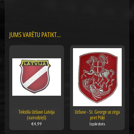
JUMS VARĒTU PATIKT...
Tekstila Uzšuve Latvija
Uzšuve - St. George uz zirga
(vairodziņš)
pret Pūķi
€4,99
Izpārdots