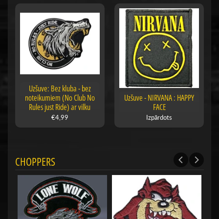
Uzšuve: Bez kluba - bez
noteikumiem (No Club No
Uzšuve - NIRVANA : HAPPY
Rules just Ride) ar vilku
FACE
€4,99
Izpārdots
CHOPPERS