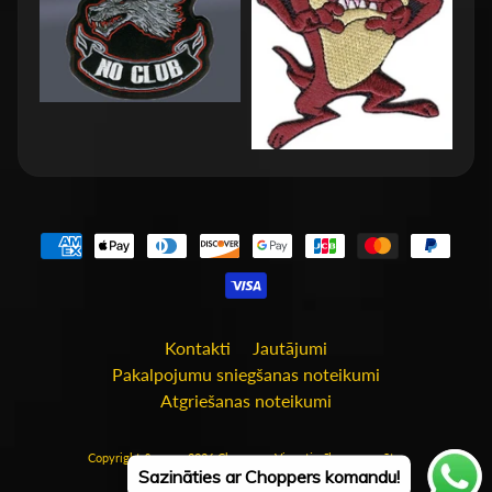
Kontakti
Jautājumi
Pakalpojumu sniegšanas noteikumi
Atgriešanas noteikumi
Copyright & copy; 2026
Choppers
. Visas tiesības rezervētas
Sazināties ar Choppers komandu!
Site by Rawsterne