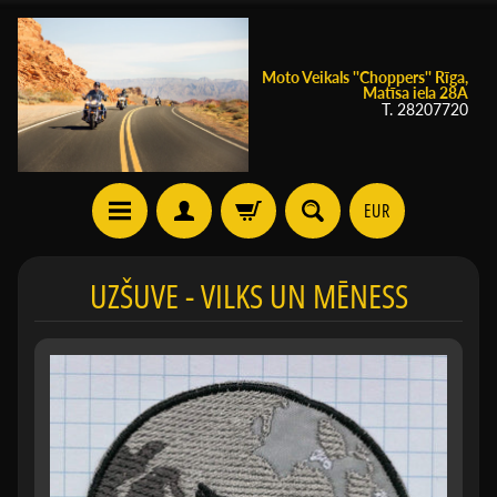
Moto Veikals ''Choppers'' Rīga,
Matīsa iela 28A
T. 28207720
EUR
UZŠUVE - VILKS UN MĒNESS