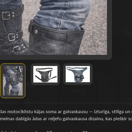
d menu
as motociklistu kājas soma ar galvaskausu — izturīga, stilīga un 
 melnas dabīgās ādas ar reljefu galvaskausa dizainu, kas piešķir