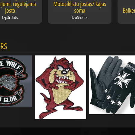
ījumi, regulējama
Motociklistu jostas/ kājas
josta
soma
Baike
Izpārdots
Izpārdots
RS