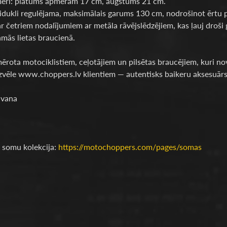
ēri: platums apmēram 17 cm, augstums 21 cm.
vidukli regulējama, maksimālais garums 130 cm, nodrošinot ērt
r četriem nodalījumiem ar metāla rāvējslēdzējiem, kas ļauj droši
amās lietas braucienā.
mērota motociklistiem, ceļotājiem un pilsētas braucējiem, kuri nov
izvēle www.choppers.lv klientiem — autentisks baikeru aksesuārs
dāvana
 somu kolekcija:
https://motochoppers.com/pages/somas