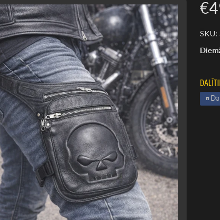
€4
SKU:
Diemž
DALĪTI
Dal