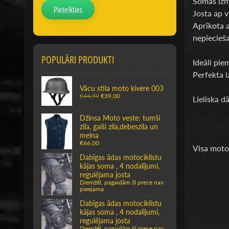
Somas izm
Pieteikties
Josta ap 
Aprīkota a
nepiecieš
POPULĀRI PRODUKTI
Ideāli pie
Perfekta 
Vācu stila moto ķivere 003
€44,99
€39,00
Lieliska 
Džinsa Moto veste: tumši
zila, gaiši zila,debeszila un
melna
€66,00
Visa moto
Dabīgas ādas motociklistu
kājas soma , 4 nodalījumi,
regulējama josta
Diemžēl, pagaidām šī prece nav
pieejama
Dabīgas ādas motociklistu
kājas soma , 4 nodalījumi,
regulējama josta
Diemžēl, pagaidām šī prece nav