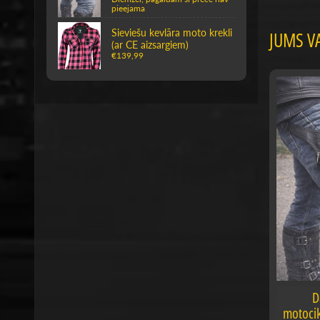
pieejama
Sieviešu kevlāra moto krekli
JUMS VA
(ar CE aizsargiem)
€139,99
D
motocik