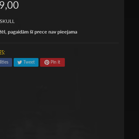
9,00
 SKULL
ēl, pagaidām šī prece nav pieejama
ES:
īties
Tweet
Pin it