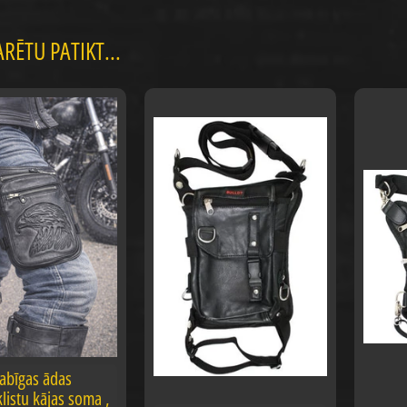
RĒTU PATIKT...
abīgas ādas
listu kājas soma ,