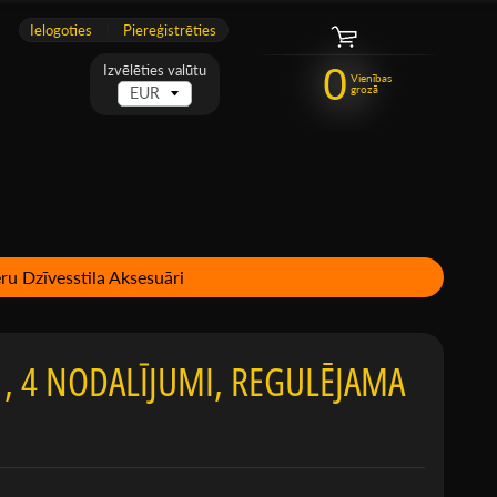
Ielogoties
|
Piereģistrēties
0
Izvēlēties valūtu
Vienības
grozā
ru Dzīvesstila Aksesuāri
, 4 NODALĪJUMI, REGULĒJAMA