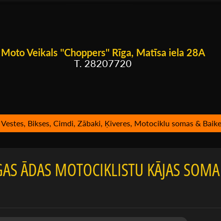
Moto Veikals ''Choppers'' Rīga, Matīsa iela 28A
T. 28207720
Vestes, Bikses, Cimdi, Zābaki, Ķiveres, Motociklu somas & Baike
AS ĀDAS MOTOCIKLISTU KĀJAS SOMA 