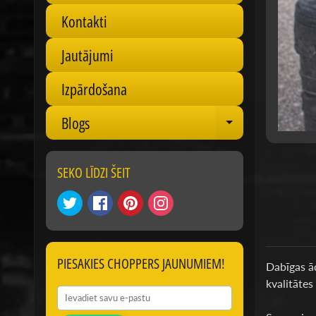
Kontakti
Jautājumi
Izpārdošana
Blogs
Expand chil
SEKO LĪDZI ŠEIT
PIESAKIES CHOPPERS JAUNUMIEM!
Dabīgas ād
kvalitātes