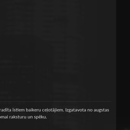
radīta īstiem baikeru ceļotājiem. Izgatavota no augstas
 somai raksturu un spēku.