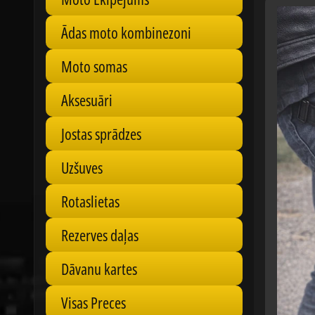
Ādas moto kombinezoni
Moto somas
Aksesuāri
Jostas sprādzes
Uzšuves
Rotaslietas
Rezerves daļas
Dāvanu kartes
Visas Preces