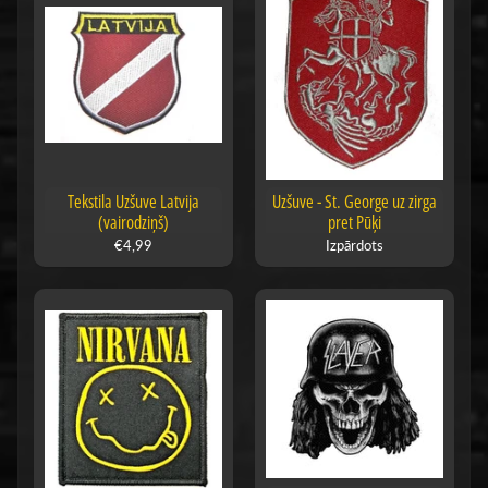
Tekstila Uzšuve Latvija
Uzšuve - St. George uz zirga
(vairodziņš)
pret Pūķi
€4,99
Izpārdots