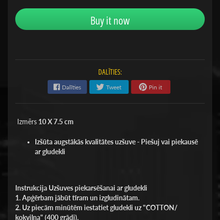
Buy it now
DALĪTIES:
Dalīties
Tweet
Pin it
Izmērs
10 X 7.5 cm
Izšūta augstākās kvalitātes uzšuve - Piešuj vai piekausē
ar gludekli
Instrukcija Uzšuves piekarsēšanai ar gludekli
1. Apģērbam jābūt tīram un izgludinātam.
2. Uz piecām minūtēm iestatiet gludekli uz "COTTON/
kokvilna" (400 grādi).