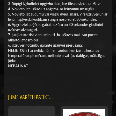
3. Rūpīgi izgludiniet apģērba daļu, kur tiks novietota uzšuve.
4. Novietojiet uzšuvi uz apģērba, ar izšuvumu uz augšu.
5. Novietojiet audumu vai vieglu dvieli, marli, virs uzšuves un ar
lēnām apļveida kustībām stingri nospiediet 30 sekundes.
6. Apgrieziet apģērba gabalu uz āru un 30 sekundes gludiniet
uzšuves aizmuguri.
7. Ļaujiet atdzist vienu minūti. Ja uzšuves malu var pacelt,
atkārtojiet darbību
6. Uzšuves noturību garantē uzšuves piešūšana.
NELIETOJIET ar nelīdzināmiem audumiem (zema kušanas
temperatūra), piemēram, neiloniem vai (uz dabīgas, mākslīgas
)ādas.
NEBALINĀT.
JUMS VARĒTU PATIKT...