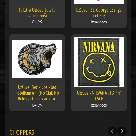
Tekstila Uzšuve Latvija
Uzšuve - St. George uz zirga
(vairodziņš)
pret Pūķi
€4,99
Izpārdots
Uzšuve: Bez kluba - bez
noteikumiem (No Club No
Uzšuve - NIRVANA : HAPPY
Rules just Ride) ar vilku
FACE
€4,99
Izpārdots
CHOPPERS