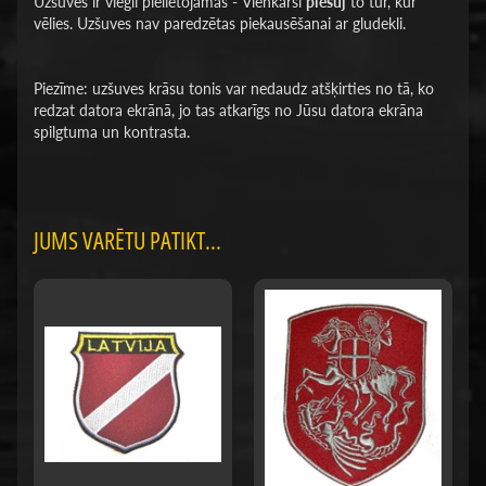
Uzšuves ir viegli pielietojamas - Vienkārši
piešuj
to tur, kur
vēlies. Uzšuves nav paredzētas piekausēšanai ar gludekli.
Piezīme: uzšuves krāsu tonis var nedaudz atšķirties no tā, ko
redzat datora ekrānā, jo tas atkarīgs no Jūsu datora ekrāna
spilgtuma un kontrasta.
JUMS VARĒTU PATIKT...