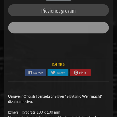
Pievienot grozam
DALĪTIES:
Dalīties
Tweet
Pin it
Uzšuve ir Oficiāli licenzēta ar Slayer "Slaytanic Wehrmacht"
dizaina motīvu.
Izmērs : Kvadrāts 100 x 100 mm