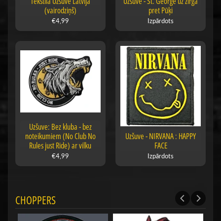
Tekstila Uzšuve Latvija
Uzšuve - St. George uz zirga
(vairodziņš)
pret Pūķi
€4,99
Izpārdots
Uzšuve: Bez kluba - bez
noteikumiem (No Club No
Uzšuve - NIRVANA : HAPPY
Rules just Ride) ar vilku
FACE
€4,99
Izpārdots
CHOPPERS