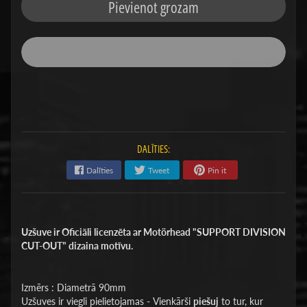
Pievienot grozam
DALĪTIES:
Dalīties
Tweet
Pin it
Uzšuve ir Oficiāli licenzēta ar Motörhead "SUPPORT DIVISION
CUT-OUT" dizaina motīvu.
Izmērs : Diametrā 90mm
Uzšuves ir viegli pielietojamas - Vienkārši
piešuj
to tur, kur