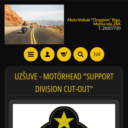
Moto Veikals ''Choppers'' Rīga,
Matīsa iela 28A
T. 28207720
EUR
UZŠUVE - MOTÖRHEAD "SUPPORT
DIVISION CUT-OUT"