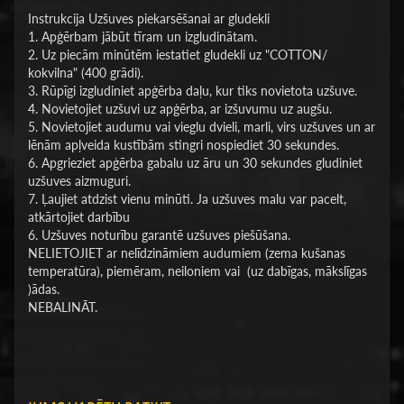
Instrukcija Uzšuves piekarsēšanai ar gludekli
1. Apģērbam jābūt tīram un izgludinātam.
2. Uz piecām minūtēm iestatiet gludekli uz "COTTON/
kokvilna" (400 grādi).
3. Rūpīgi izgludiniet apģērba daļu, kur tiks novietota uzšuve.
4. Novietojiet uzšuvi uz apģērba, ar izšuvumu uz augšu.
5. Novietojiet audumu vai vieglu dvieli, marli, virs uzšuves un ar
lēnām apļveida kustībām stingri nospiediet 30 sekundes.
6. Apgrieziet apģērba gabalu uz āru un 30 sekundes gludiniet
uzšuves aizmuguri.
7. Ļaujiet atdzist vienu minūti. Ja uzšuves malu var pacelt,
atkārtojiet darbību
6. Uzšuves noturību garantē uzšuves piešūšana.
NELIETOJIET ar nelīdzināmiem audumiem (zema kušanas
temperatūra), piemēram, neiloniem vai (uz dabīgas, mākslīgas
)ādas.
NEBALINĀT.