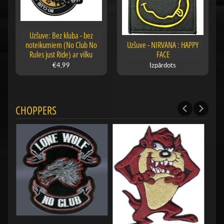
Uzšuve: Bez kluba - bez
noteikumiem (No Club No
Uzšuve - NIRVANA : HAPPY
Rules just Ride) ar vilku
FACE
€4,99
Izpārdots
CHOPPERS