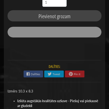
Pievienot grozam
DALĪTIES:
Dalīties
Tweet
Pin it
Izmērs 10.3 x 8.3
Izšūta augstākās kvalitātes uzšuve - Piešuj vai piekausē
ar gludekli