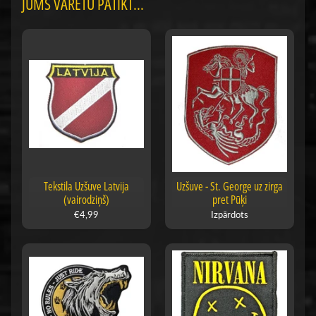
JUMS VARĒTU PATIKT...
Tekstila Uzšuve Latvija
Uzšuve - St. George uz zirga
(vairodziņš)
pret Pūķi
€4,99
Izpārdots