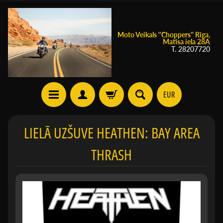
Moto Veikals ''Choppers'' Rīga,
Matīsa iela 28A
T. 28207720
EUR
LIELĀ UZŠUVE HEATHEN: BAY AREA
THRASH