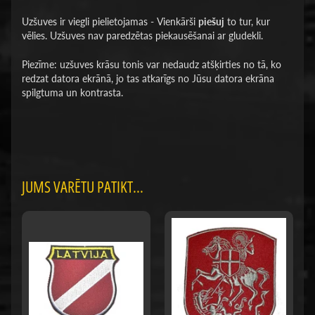
Uzšuves ir viegli pielietojamas - Vienkārši
piešuj
to tur, kur
vēlies. Uzšuves nav paredzētas piekausēšanai ar gludekli.
Piezīme: uzšuves krāsu tonis var nedaudz atšķirties no tā, ko
redzat datora ekrānā, jo tas atkarīgs no Jūsu datora ekrāna
spilgtuma un kontrasta.
JUMS VARĒTU PATIKT...