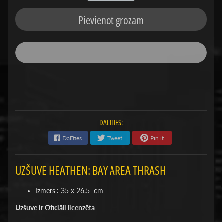
Pievienot grozam
DALĪTIES:
Dalīties
Tweet
Pin it
UZŠUVE HEATHEN: BAY AREA THRASH
Izmērs : 35 x 26.5 cm
Uzšuve ir Oficiāli licenzēta