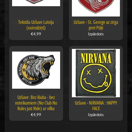
Tekstila Uzšuve Latvija
Uzšuve - St. George uz zirga
(vairodziņš)
pret Pūķi
€4,99
Izpārdots
Uzšuve: Bez kluba - bez
noteikumiem (No Club No
Uzšuve - NIRVANA : HAPPY
Rules just Ride) ar vilku
FACE
€4,99
Izpārdots