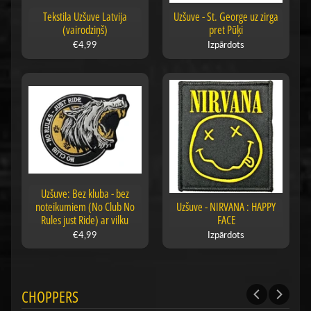
Tekstila Uzšuve Latvija
Uzšuve - St. George uz zirga
(vairodziņš)
pret Pūķi
€4,99
Izpārdots
Uzšuve: Bez kluba - bez
noteikumiem (No Club No
Uzšuve - NIRVANA : HAPPY
Rules just Ride) ar vilku
FACE
€4,99
Izpārdots
CHOPPERS