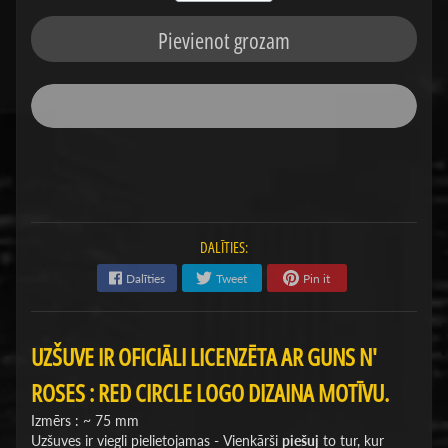
Pievienot grozam
DALĪTIES:
Dalīties
Tweet
Pin it
UZŠUVE IR OFICIĀLI LICENZĒTA AR GUNS N'
ROSES : RED CIRCLE LOGO DIZAINA MOTĪVU.
Izmērs : ~ 75 mm
Uzšuves ir viegli pielietojamas - Vienkārši
piešuj
to tur, kur