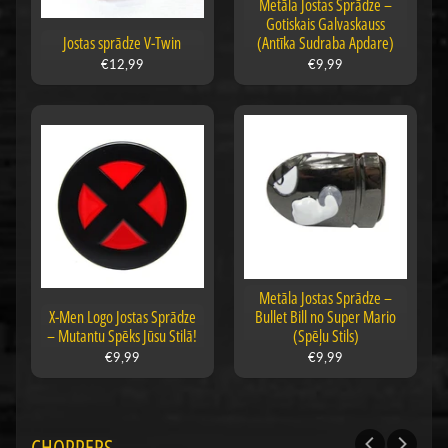
Metāla Jostas Sprādze –
Gotiskais Galvaskauss
Jostas sprādze V-Twin
(Antīka Sudraba Apdare)
€12,99
€9,99
Metāla Jostas Sprādze –
X-Men Logo Jostas Sprādze
Bullet Bill no Super Mario
– Mutantu Spēks Jūsu Stilā!
(Spēļu Stils)
€9,99
€9,99
CHOPPERS