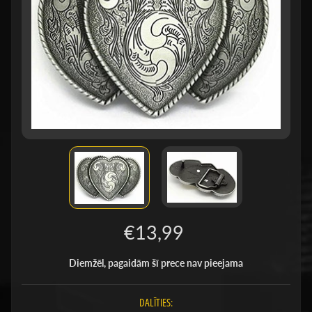
€13,99
Diemžēl, pagaidām šī prece nav pieejama
DALĪTIES: