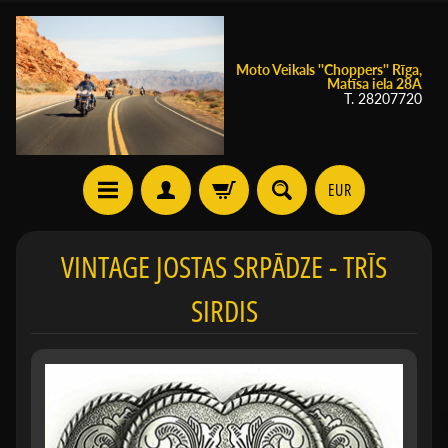
Moto Veikals ''Choppers'' Rīga,
Matīsa iela 28A
T. 28207720
EUR
VINTAGE JOSTAS SRPĀDZE - TRĪS
SIRDIS