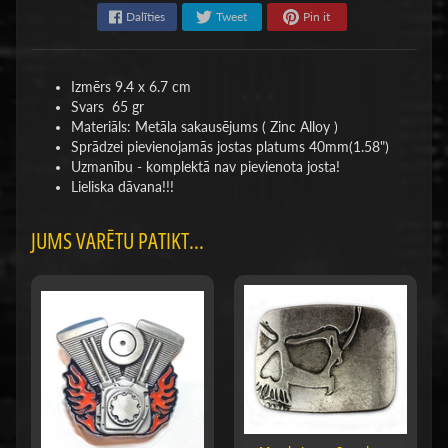
Dalīties
Tweet
Pin it
Izmērs 9.4 x 6.7 cm
Svars 65 gr
Materiāls: Metāla sakausējums ( Zinc Alloy )
Sprādzei pievienojamās jostas platums 40mm(1.58")
Uzmanību - komplektā nav pievienota josta!
Lieliska dāvana!!!
JUMS VARĒTU PATIKT...