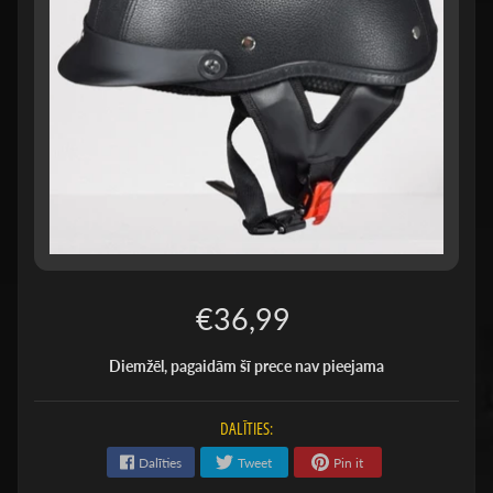
€36,99
Diemžēl, pagaidām šī prece nav pieejama
DALĪTIES:
Dalīties
Tweet
Pin it