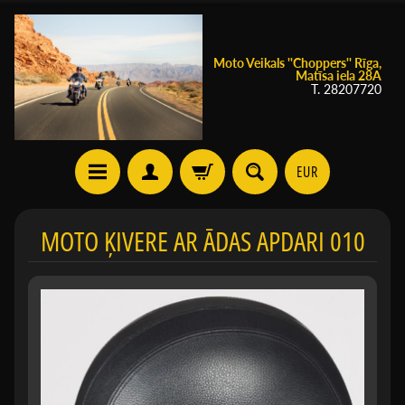
Moto Veikals ''Choppers'' Rīga,
Matīsa iela 28A
T. 28207720
EUR
MOTO ĶIVERE AR ĀDAS APDARI 010