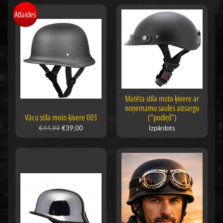
Atlaides
Matēta stila moto ķivere ar
noņemamu saules aizsargu
Vācu stila moto ķivere 003
("podiņš")
€44,99
€39,00
Izpārdots