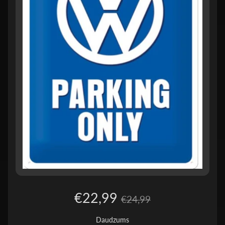
€22,99
€24,99
Daudzums