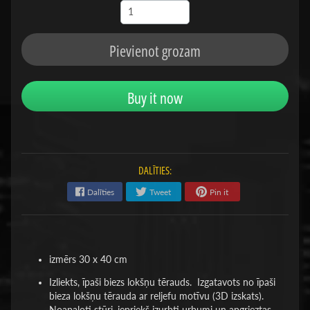
Pievienot grozam
Buy it now
DALĪTIES:
Dalīties
Tweet
Pin it
izmērs 30 x 40 cm
Izliekts, īpaši biezs lokšņu tērauds. Izgatavots no īpaši
bieza lokšņu tērauda ar reljefu motīvu (3D izskats).