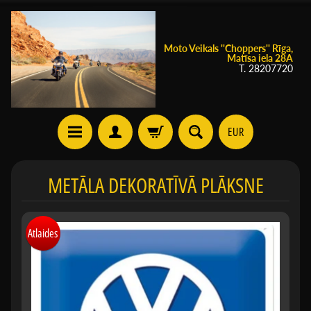
Moto Veikals ''Choppers'' Rīga,
Matīsa iela 28A
T. 28207720
EUR
METĀLA DEKORATĪVĀ PLĀKSNE
Atlaides