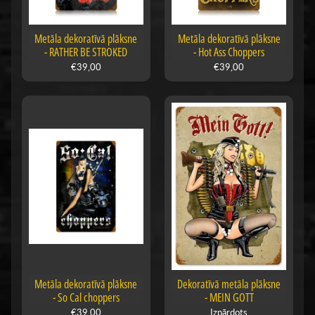
Metāla dekoratīvā plāksne
Metāla dekoratīvā plāksne
- RATHER BE STROKED
- Hot Ass Choppers
€39,00
€39,00
Metāla dekoratīvā plāksne
Dekoratīvā metāla plāksne
- So Cal choppers
- MEIN GOTT
€39,00
Izpārdots