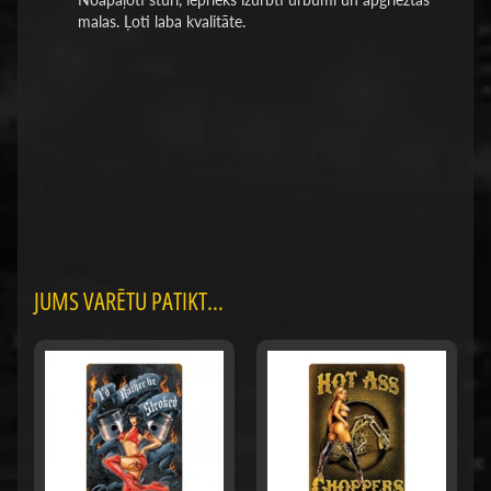
Noapaļoti stūri, iepriekš izurbti urbumi un apgrieztas
malas. Ļoti laba kvalitāte.
JUMS VARĒTU PATIKT...