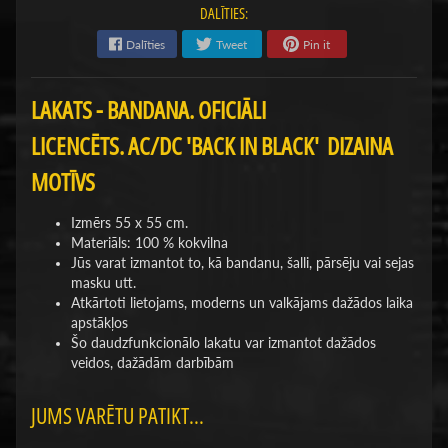
DALĪTIES:
Dalīties
Tweet
Pin it
LAKATS - BANDANA. OFICIĀLI
LICENCĒTS.
AC/DC 'BACK IN BLACK' DIZAINA
MOTĪVS
Izmērs 55 x 55 cm.
Materiāls: 100 % kokvilna
Jūs varat izmantot to, kā bandanu, šalli, pārsēju vai sejas
masku utt.
Atkārtoti lietojams, moderns un valkājams dažādos laika
apstākļos
Šo daudzfunkcionālo lakatu var izmantot dažādos
veidos, dažādām darbībām
JUMS VARĒTU PATIKT...