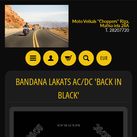
Moto Veikals ''Choppers'' Rīga,
Matīsa iela 28A
T. 28207720
EUR
BANDANA LAKATS AC/DC 'BACK IN
BLACK'