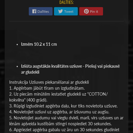
DALĪTIES:
Dalīties
Tweet
Pin it
Izmērs
10.2 x 11 cm
Izšūta augstākās kvalitātes uzšuve - Piešuj vai piekausē
ar gludekli
Instrukcija Uzšuves piekarsēšanai ar gludekli
1. Apģērbam jābūt tīram un izgludinātam.
2. Uz piecām minūtēm iestatiet gludekli uz "COTTON/
kokvilna" (400 grādi).
3. Rūpīgi izgludiniet apģērba daļu, kur tiks novietota uzšuve.
4. Novietojiet uzšuvi uz apģērba, ar izšuvumu uz augšu.
5. Novietojiet audumu vai vieglu dvieli, marli, virs uzšuves un ar
lēnām apļveida kustībām stingri nospiediet 30 sekundes.
6. Apgrieziet apģērba gabalu uz āru un 30 sekundes gludiniet