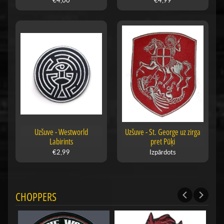
Uzšuve - Westworld
Uzšuve - St. George uz zirga
Labirints
pret Pūķi
€2,99
Izpārdots
CHOPPERS