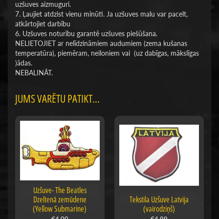
uzšuves aizmuguri.
7. Ļaujiet atdzist vienu minūti. Ja uzšuves malu var pacelt,
atkārtojiet darbību
6. Uzšuves noturību garantē uzšuves piešūšana.
NELIETOJIET ar nelīdzināmiem audumiem (zema kušanas
temperatūra), piemēram, neiloniem vai (uz dabīgas, mākslīgas
)ādas.
NEBALINĀT.
JUMS VARĒTU PATIKT...
Uzšuve- The Beatles
Dzeltenā zemūdene
Tekstila Uzšuve Latvija
(Yellow Submarine)
(vairodziņš)
€4,00
€4,99