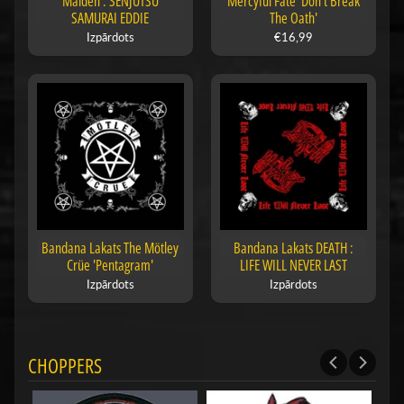
Maiden : SENJUTSU
Mercyful Fate 'Don't Break
SAMURAI EDDIE
The Oath'
Izpārdots
€16,99
Bandana Lakats The Mötley
Bandana Lakats DEATH :
Crüe 'Pentagram'
LIFE WILL NEVER LAST
Izpārdots
Izpārdots
CHOPPERS